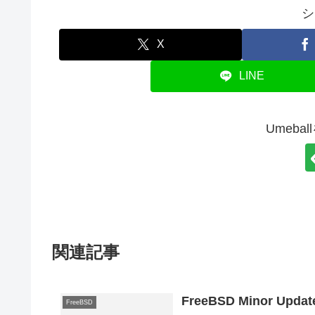
シ
X
LINE
Umeba
関連記事
FreeBSD Minor Updat
FreeBSD