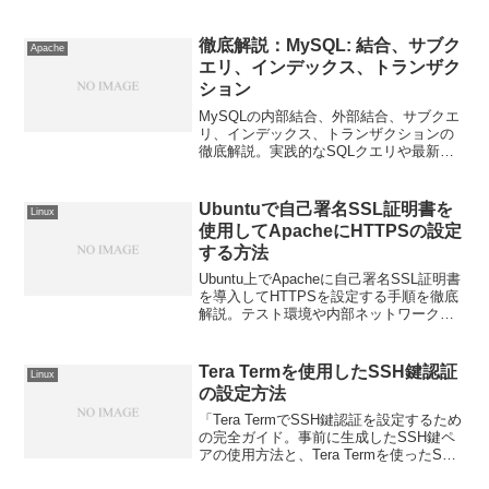
徹底解説：MySQL: 結合、サブク
Apache
エリ、インデックス、トランザク
ション
MySQLの内部結合、外部結合、サブクエ
リ、インデックス、トランザクションの
徹底解説。実践的なSQLクエリや最新の
技術動向を取り入れ、データベースパフ
ォーマンスを最適化する方法を紹介しま
す。
Ubuntuで自己署名SSL証明書を
Linux
使用してApacheにHTTPSの設定
する方法
Ubuntu上でApacheに自己署名SSL証明書
を導入してHTTPSを設定する手順を徹底
解説。テスト環境や内部ネットワーク向
けの安全なWebサーバー構築方法を、初
心者からプロフェッショナルまで理解で
きるよう詳細に説明します。
Tera Termを使用したSSH鍵認証
Linux
の設定方法
「Tera TermでSSH鍵認証を設定するため
の完全ガイド。事前に生成したSSH鍵ペ
アの使用方法と、Tera Termを使ったSSH
鍵の生成・設定方法を詳しく解説しま