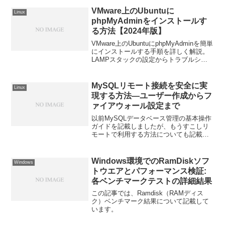
す。セキュリティを強化するためのベス
トプラクティスも紹介。
VMware上のUbuntuに
Linux
phpMyAdminをインストールす
る方法【2024年版】
VMware上のUbuntuにphpMyAdminを簡単
にインストールする手順を詳しく解説。
LAMPスタックの設定からトラブルシュ
ーティングまで、初心者にもわかりやす
い完全ガイドです。
MySQLリモート接続を安全に実
Linux
現する方法—ユーザー作成からフ
ァイアウォール設定まで
以前MySQLデータベース管理の基本操作
ガイドを記載しましたが、もうすこしリ
モートで利用する方法についても記載す
ることにしました。前記時と重複すると
ころがありますが、リモートからMySQL
データベースにアクセスできるようにユ
Windows環境でのRamDiskソフ
Windows
ーザーを設定する...
トウエアとパフォーマンス検証:
各ベンチマークテストの詳細結果
この記事では、Ramdisk（RAMディス
ク）ベンチマーク結果について記載して
います。